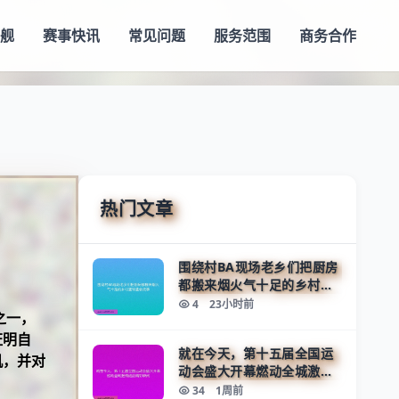
旗舰
赛事快讯
常见问题
服务范围
商务合作
热门文章
围绕村BA现场老乡们把厨房
都搬来烟火气十足的乡村篮
球盛会故事
4
23小时前
之一，
证明自
就在今天，第十五届全国运
机，并对
动会盛大开幕燃动全城激情
绽放精彩瞬间
34
1周前