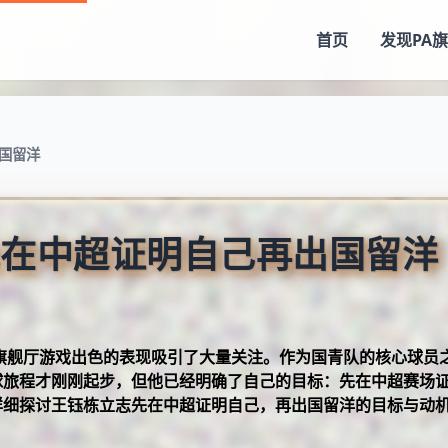
首页
发现
PA
国留洋
在中超证明自己再出国留洋
旗舰厅游戏
出色的表现吸引了大量关注。作为国青队的核心球员
球旅程才刚刚起步，但他已经明确了自己的目标：先在中超赛场
详细探讨王钰栋立志先在中超证明自己，再出国留洋的目标与动