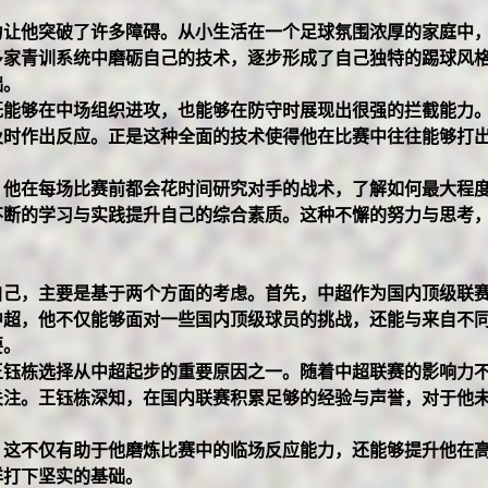
力让他突破了许多障碍。从小生活在一个足球氛围浓厚的家庭中
多家青训系统中磨砺自己的技术，逐步形成了自己独特的踢球风
础。
既能够在中场组织进攻，也能够在防守时展现出很强的拦截能力
及时作出反应。正是这种全面的技术使得他在比赛中往往能够打
。他在每场比赛前都会花时间研究对手的战术，了解如何最大程
不断的学习与实践提升自己的综合素质。这种不懈的努力与思考
自己，主要是基于两个方面的考虑。首先，中超作为国内顶级联
中超，他不仅能够面对一些国内顶级球员的挑战，还能与来自不
要。
王钰栋选择从中超起步的重要原因之一。随着中超联赛的影响力
关注。王钰栋深知，在国内联赛积累足够的经验与声誉，对于他
，这不仅有助于他磨炼比赛中的临场反应能力，还能够提升他在
洋打下坚实的基础。