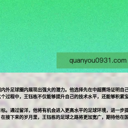
国内外足球圈内展现出强大的潜力。他选择先在中超赛场证明自
这个过程中，王钰栋不仅能够提升自己的技术水平，还能够积累
目标。通过留洋，他将有机会进入更高水平的足球环境，进一步
。在接下来的岁月里，王钰栋的足球之路将更加宽广，期待他在