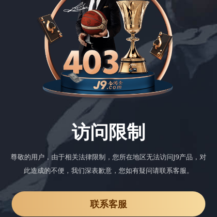
访问限制
尊敬的用户，由于相关法律限制，您所在地区无法访问J9产品，对
此造成的不便，我们深表歉意，您如有疑问请联系客服。
联系客服